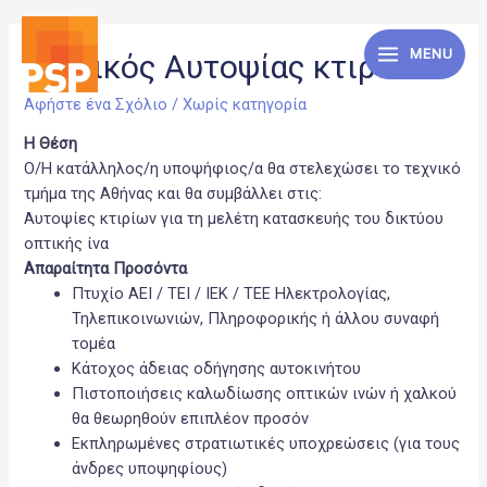
MENU
Τεχνικός Αυτοψίας κτιρίων
MAIN
Αφήστε ένα Σχόλιο
/
Χωρίς κατηγορία
MENU
Η Θέση
Ο/Η κατάλληλος/η υποψήφιος/α θα στελεχώσει το τεχνικό
τμήμα της Αθήνας και θα συμβάλλει στις:
Αυτοψίες κτιρίων για τη μελέτη κατασκευής του δικτύου
οπτικής ίνα
Απαραίτητα Προσόντα
Πτυχίο ΑΕΙ / ΤΕΙ / ΙΕΚ / ΤΕΕ Ηλεκτρολογίας,
Τηλεπικοινωνιών, Πληροφορικής ή άλλου συναφή
τομέα
Κάτοχος άδειας οδήγησης αυτοκινήτου
Πιστοποιήσεις καλωδίωσης οπτικών ινών ή χαλκού
θα θεωρηθούν επιπλέον προσόν
Εκπληρωμένες στρατιωτικές υποχρεώσεις (για τους
άνδρες υποψηφίους)